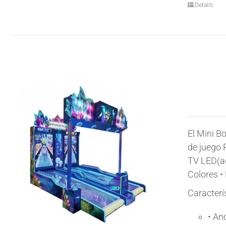
Details
El Mini B
de juego 
TV LED(ad
Colores •
Caracterí
•
An