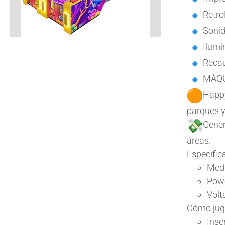
Retro
Sonid
Ilumi
Reca
MÁQU
Happy
parques y
Gener
áreas.
Especific
Med
Pow
Volt
Cómo jug
Inse