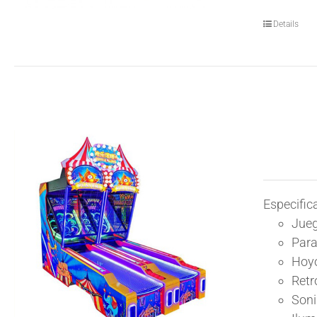
Details
Especific
Jueg
Para
Hoyo
Retr
Soni