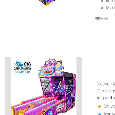
Ilum
Medi
Details
¡Nueva H
¿Conocías
por punto
Un ex
Impre