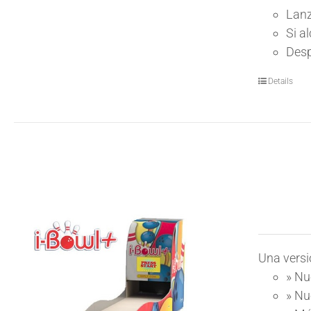
Lanz
Si a
Desp
Details
Una versi
»
Nue
»
Nu