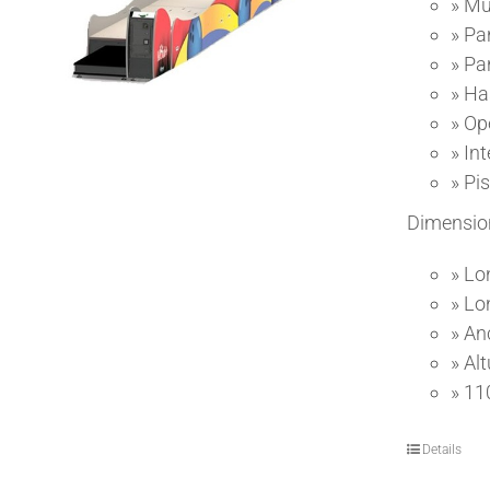
»
Mú
»
Pa
»
Pan
»
Has
»
Op
»
Int
»
Pis
Dimensio
»
Lo
»
Lo
»
An
»
Alt
»
11
Details