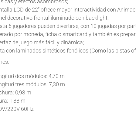
sicas y efectos asombrosos;
ntalla LCD de 22" ofrece mayor interactividad con Animac
el decorativo frontal iluminado con backlight;
ta 6 jugadores pueden divertirse, con 10 jugadas por par
erado por moneda, ficha o smartcard y también es prepa
erfaz de juego más fácil y dinámica;
ta con laminados sintéticos fenólicos (Como las pistas ofi
nes:
ngitud dos módulos: 4,70 m
ngitud tres módulos: 7,30 m
chura: 0,93 m
ura: 1,88 m
0V/220V 60Hz