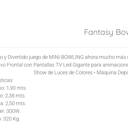
Fantasy Bo
co y Divertido juego de
MINI BOWLING
ahora mucho más co
vo Frontal con Pantallas TV Led Gigante para animacione
Show de Luces de Colores • Máquina Depor
sticas:
ho:
1,90 mts.
o:
2,38 mts.
ra:
2,50 mts.
er:
300W.
:
320 Kg.