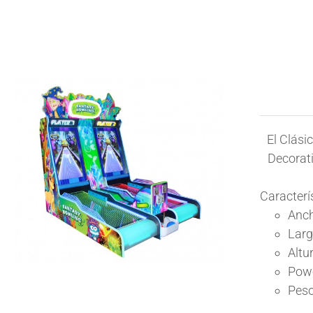
El Clási
Decorati
Caracterí
Anc
Larg
Altu
Pow
Peso