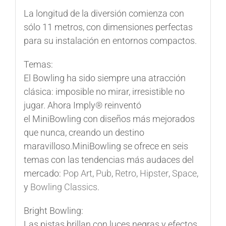
La longitud de la diversión comienza con
sólo 11 metros, con dimensiones perfectas
para su instalación en entornos compactos.
Temas:
El
Bowling
ha sido siempre una atracción
clásica: imposible no mirar, irresistible no
jugar. Ahora Imply® reinventó
el
MiniBowling
con diseños más mejorados
que nunca, creando un destino
maravilloso.
MiniBowling
se ofrece en seis
temas con las tendencias más audaces del
mercado:
Pop Art
,
Pub
,
Retro
,
Hipster
,
Space
,
y
Bowling Classics
.
Bright Bowling:
Las pistas brillan con luces negras y efectos